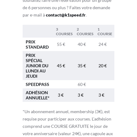
souhaitez faire une réservation pour un groupe
de 6 personnes ou plus ? Faites votre demande
par e-mail à
contact@k1speed.fr
.
3
2
1
COURSES
COURSES
COURSE
PRIX
55 €
40 €
24 €
STANDARD
PRIX
SPÉCIAL
JUNIOR DU
45 €
35 €
20 €
LUNDI AU
JEUDI
SPEEDPASS
60 €
ADHÉSION
3 €
3 €
3 €
ANNUELLE*
*Un abonnement annuel, membership (3€), est
requise pour participer aux courses. L’adhésion
comprend une COURSE GRATUITE le jour de
votre anniversaire (valeur 24€), une cagoule aux