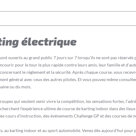
ing électrique
sont ouverts au grand public 7 jours sur 7 lorsqu’ils ne sont pas réservé
oncourir pour le tour le plus rapide contre leurs amis, leur famille et d’au
concernant le règlement et la sécurité. Après chaque course, vous recevre
ent général avec ceux des autres pilotes. Et vous pouvez même consulter
maine ou du mois.
groupes qui veulent venir vivre la compétition, les sensations fortes, l’adré
echerchent l’expérience ultime de course de karting indoor dans des lie
s cours d’instruction, des événements Challenge GP et des courses de nu
, au karting indoor et au sport automobile. Venez dès aujourd’hui pour pr