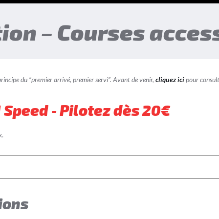
ion – Courses access
 principe du “premier arrivé, premier servi”. Avant de venir,
cliquez ici
pour consult
 Speed - Pilotez dès 20€
x.
ions