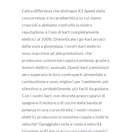
L’altra differenza che distingue K1 Speed dalla
concorrenza, e la caratteristica su cui siamo
cresciuti e abbiamo costruito la nostra
reputazione, è l’uso di kart completamente
elettrici al 100%. Dimenticate i go-kart arcaici
della vostra giovinezza. I nostri kart elettrici
sono macchine ad alte prestazioni, che
producono un’enorme coppia e potenza
grazie a
motori elettrici avanzati. Questi kart a emissioni
zero superano le loro controparti alimentate a
combustione e sono migliori per l’ambiente, più
silenziosi e, probabilmente, più facili da guidare.
Con i nostri kart, non dovrete preoccuparvi di
spegnere il motore o di uscire dalla banda di
potenza in una curva stretta: i nostri motori
elettrici producono la massima coppia a tutte le
velocità! Gareggiate ruota a ruota a velocità
prossime ai 45 km orari su una pista al coperto!