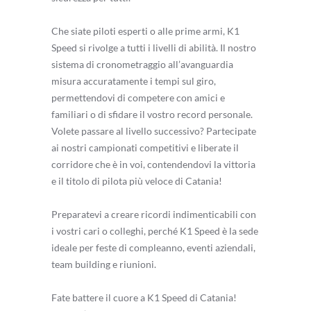
Che siate piloti esperti o alle prime armi, K1
Speed si rivolge a tutti i livelli di abilità. Il nostro
sistema di cronometraggio all’avanguardia
misura accuratamente i tempi sul giro,
permettendovi di competere con amici e
familiari o di sfidare il vostro record personale.
Volete passare al livello successivo? Partecipate
ai nostri campionati competitivi e liberate il
corridore che è in voi, contendendovi la vittoria
e il titolo di pilota più veloce di Catania!
Preparatevi a creare ricordi indimenticabili con
i vostri cari o colleghi, perché K1 Speed è la sede
ideale per feste di compleanno, eventi aziendali,
team building e riunioni.
Fate battere il cuore a K1 Speed di Catania!