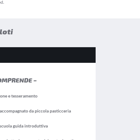
ed.
loti
OMPRENDE –
ione e tesseramento
ccompagnato da piccola pasticceria
scuola guida introduttiva