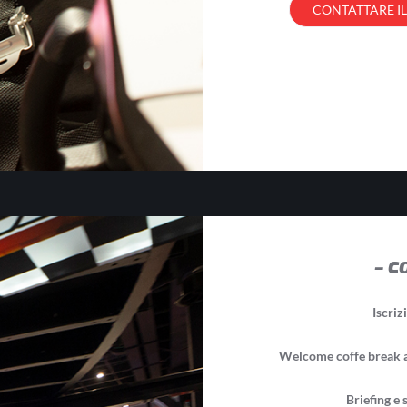
CONTATTARE I
– C
Iscriz
Welcome coffe break a
Briefing e 