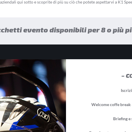
 aziendali qui sotto e scoprite di più su ciò che potete aspettarvi a K1 Spe
chetti evento disponibili per 8 o più pi
– C
Iscriz
Welcome coffe break a
Briefing e 