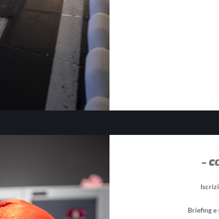
– C
Iscriz
Briefing e 