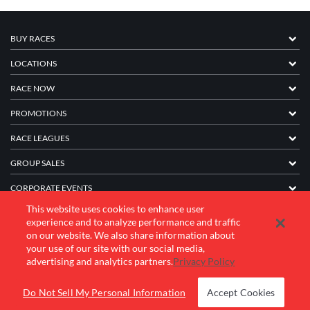
BUY RACES
LOCATIONS
RACE NOW
PROMOTIONS
RACE LEAGUES
GROUP SALES
CORPORATE EVENTS
This website uses cookies to enhance user
FRANCHISE INFORMATION
experience and to analyze performance and traffic
on our website. We also share information about
COMPANY
your use of our site with our social media,
advertising and analytics partners.
Privacy Policy
© 2026 K1 Speed Inc. All rights reserved.
Do Not Sell My Personal Information
Accept Cookies
Terms of Use
Privacy Policy
Accessibility Statement